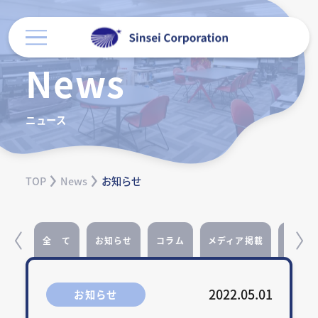
News
ニュース
TOP
News
お知らせ
示会
全 て
お知らせ
コラム
メディア掲載
展示会
2022.05.01
お知らせ