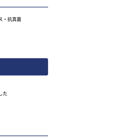
ス・抗真菌
した