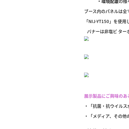
・環境配慮
の様
ブース内のパネルは全て
「NIJ-YT150」
バナーは非塩ビ ターポ
展示製品にご興味のあ
・「抗菌・抗ウイルス水性ニス
・「メディア、その他の製品」