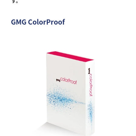
す。
GMG ColorProof